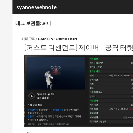
검
syanoe webnote
색
태그 보관물: 퍼디
카테고리 :
GAME INFORMATION
[퍼스트 디센던트] 제이버 – 공격 터