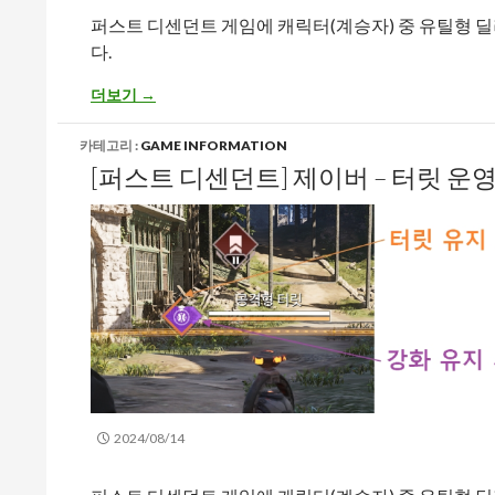
퍼스트 디센던트 게임에 캐릭터(계승자) 중 유틸형 
다.
[퍼스트 디센던트] 제이버 – 무투자(깡통) 모듈 세팅 공유
더보기
→
카테고리 :
GAME INFORMATION
[퍼스트 디센던트] 제이버 – 터릿 운
2024/08/14