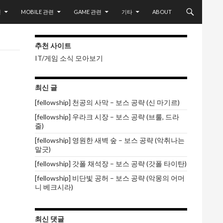
련
MOBILE 관련
GAME 관련
기타
ABOUT
추천 사이트
IT/게임 소식 모아보기
최신 글
[fellowship] 천공의 사막 – 보스 공략 (신 마기르)
[fellowship] 우라크 시장 – 보스 공략 (브룰, 드라
줄)
[fellowship] 영원한 새벽 숲 – 보스 공략 (악취나는
말긋)
[fellowship] 갓폴 채석장 – 보스 공략 (갓폴 타이탄)
[fellowship] 비단빛 공허 – 보스 공략 (악몽의 어머
니 베크시라)
최신 댓글