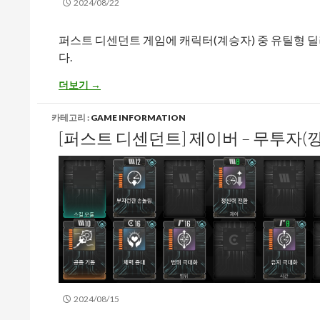
2024/08/22
퍼스트 디센던트 게임에 캐릭터(계승자) 중 유틸형 
다.
[퍼스트 디센던트] 제이버 – 공격 터릿 특화 세팅 공유
더보기
→
카테고리 :
GAME INFORMATION
[퍼스트 디센던트] 제이버 – 무투자(
2024/08/15