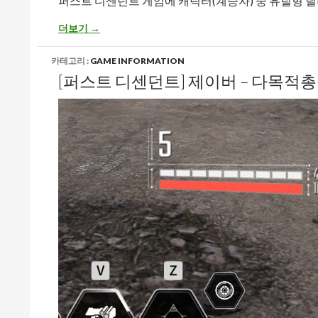
퍼스트 디센던트 게임에 캐릭터(계승자) 중 유틸형 딜
[퍼스트 디센던트] 제이버 – 터릿 운영법
더보기
→
카테고리 :
GAME INFORMATION
[퍼스트 디센던트] 제이버 – 다목적총