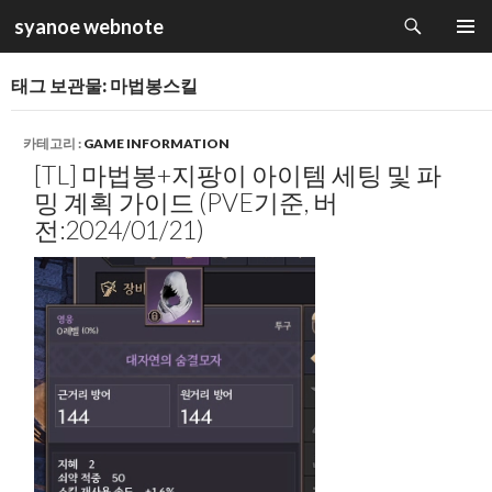
검
syanoe webnote
색
컨
주 메뉴
텐
태그 보관물: 마법봉스킬
츠
로
건
카테고리 :
GAME INFORMATION
너
[TL] 마법봉+지팡이 아이템 세팅 및 파
뛰
밍 계획 가이드 (PVE기준, 버
기
전:2024/01/21)