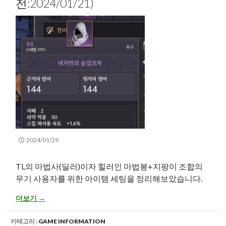
전:2024/01/21)
2024/01/29
TL의 마법사(딜러)이자 힐러인 마법봉+지팡이 조합의
무기 사용자를 위한 아이템 세팅을 정리해보았습니다.
[TL] 마법봉+지팡이 아이템 세팅 및 파밍 계획 가이드 (PVE기준, 버전:2
더보기
→
카테고리 :
GAME INFORMATION