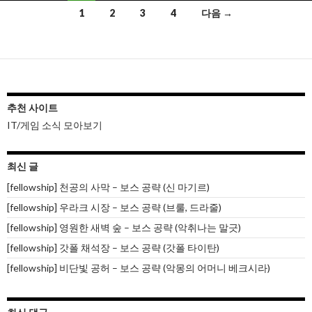
글
1
2
3
4
다음 →
내
비
게
이
추천 사이트
IT/게임 소식 모아보기
션
최신 글
[fellowship] 천공의 사막 – 보스 공략 (신 마기르)
[fellowship] 우라크 시장 – 보스 공략 (브룰, 드라줄)
[fellowship] 영원한 새벽 숲 – 보스 공략 (악취나는 말긋)
[fellowship] 갓폴 채석장 – 보스 공략 (갓폴 타이탄)
[fellowship] 비단빛 공허 – 보스 공략 (악몽의 어머니 베크시라)