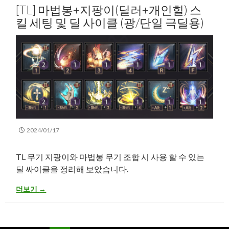
[TL] 마법봉+지팡이(딜러+개인힐) 스
킬 세팅 및 딜 사이클 (광/단일 극딜용)
2024/01/17
TL 무기 지팡이와 마법봉 무기 조합 시 사용 할 수 있는
딜 싸이클을 정리해 보았습니다.
[TL] 마법봉+지팡이(딜러+개인힐) 스킬 세팅 및 딜 사이클 (광/단일 
더보기
→