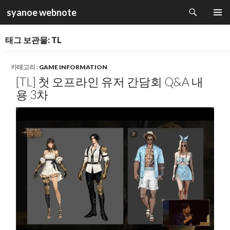
검
syanoe webnote
색
컨
주 메뉴
텐
태그 보관물: TL
츠
로
건
카테고리 :
GAME INFORMATION
너
[TL] 첫 오프라인 유저 간담회 Q&A 내
뛰
용 3차
기