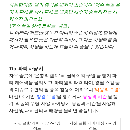
사용한다면 딜의 총량은 변화가 없습니다. ‘저주 폭발’은
지속 피해를 즉시 피해로 변경만 해주지 증폭까지는 시
켜주지 않거든요.
(
저주 폭발 상세 분석글 : 링크
)
ㄴ 어쩌다 애드난 경우가 아니라 꾸준히 이렇게 힘들게
대처가 필요한 곳은 가급적 피하시고 다른 사냥터를 찾
거나 파티 사냥을 하는게 효율이 더 좋을 수 있습니다.
Tip. 파티 사냥 시
자유 슬롯에 ‘은총의 결계’ or ‘클레이의 구원’을 챙겨 파
티 케어력을 올리시고, 파티원의 타격 타이, 광딜 스킬 등
의 이슈로 수면의 딜 증폭 활용이 어려우니 ‘
악몽의 수령
‘
대신 CC기인 ‘
빙결 무덤
‘을 챙기거나 ‘
응징의 시간
‘을 챙
겨 ‘악몽의 수령’ 사용 타이밍에 ‘응징의 시간’을 사용해
자신 및 파티원의 피해량을 올리면 좋습니다.
자신 포함 케어 대상 2~3명
자신 포함 케어 대상 2~6명
정도
정도