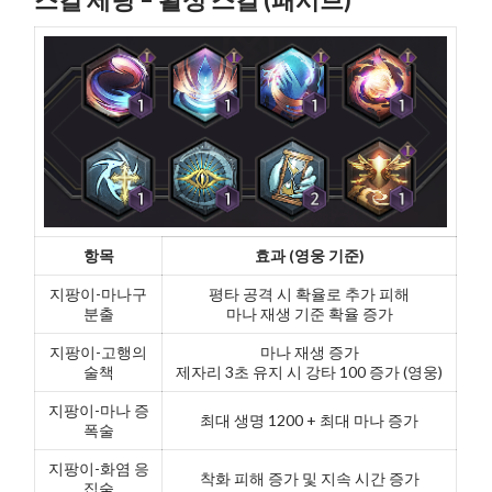
항목
효과 (영웅 기준)
지팡이-마나구
평타 공격 시 확율로 추가 피해
분출
마나 재생 기준 확율 증가
지팡이-고행의
마나 재생 증가
술책
제자리 3초 유지 시 강타 100 증가 (영웅)
지팡이-마나 증
최대 생명 1200 + 최대 마나 증가
폭술
지팡이-화염 응
착화 피해 증가 및 지속 시간 증가
집술