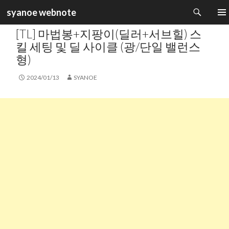
검
syanoe webnote
색
카테고리 :
GAME INFORMATION
컨
주 메
[TL] 마법봉+지팡이(딜러+서브힐) 스
텐
츠
킬 세팅 및 딜 사이클 (광/단일 밸런스
로
형)
건
너
2024/01/13
SYANOE
뛰
기