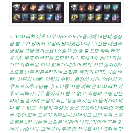
ㄴ 1/10 패치 이후 너무 마나 소모가 증가해 내면의 평정
을 뺄 수가 없어서 고심이 많아졌습니다. (그전엔 내면의
평정을 그냥 뺏거든요.) 스킬 12칸 중 힐 포함 파티 케어
용 3종, 부패 마력진을 포함한 지속 피해 3종, 광/단 핵심
기인 저주폭발, 마나 회복기 ‘내면의 평정’ 하면 벌써 8칸
소모로 남은 칸은 4칸인데 스킬은 ‘폭염의 파장’, ‘사슬 벼
락’, ‘심판의 낙뢰’, ‘악령의 수령↔응징의 시간’, ‘악연의 연
무’으로 5개나 남습니다. 이중 ‘사슬 벼락’은
1/10 패치 이
후로 피해가 너무 좋아져서 뺄 수 없고, 악령의 수령 칸은
파티 딜 증가에 도움이 되는 ‘응징의 시간’이 들어가야 되
니 뺄 수 없고, ‘폭염의 파장’은 광은 쥐꼬리만하다만 어쨌
든 광/단 모두 도움이 되다보니 선택하고 보면 벌써 스킬
슬롯은 1칸 남는데 스킬은 ‘심판의 낙뢰’, ‘악연의 연무’ 2
개가 남습니다. 그래서 이 두개 중 하나를 사냥 패턴에 맞