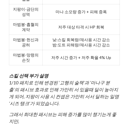
지팡이-금단의
마나 소모량 증가 + 피해 증폭
성역
마법봉-흡혈의
저주 대상 타격 시 HP 회복
계약
마법봉-헌신과
낮:스킬 회복량/재사용 시간 감소
공허
밤:도트 피해량/재사용 시간 감소
마법봉-망령의
저주 시간 증가 + 저주 확율 4% Up
손짓
스킬 선택 부가 설명
1/10 패치로 인해 변경된 ‘고행의 술책’과 ‘마나구 분
출’의 패시브 효과로 인해 가만히 서 있을때 딜이 높아지
게 되어, 지팡이 사용 시 컨셉은 가만히 서서 딜하는 일명
‘시즈 탱크’가 되었습니다.
그래서 최대한 패시브는 피해 증가를 많이 챙기는게 좋
지만,