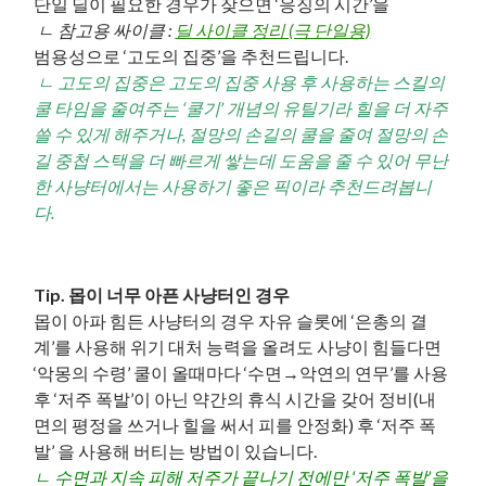
단일 딜이 필요한 경우가 잦으면 ‘응징의 시간’을
ㄴ 참고용 싸이클 :
딜 사이클 정리 (극 단일용)
범용성으로 ‘고도의 집중’을 추천드립니다.
ㄴ 고도의 집중은 고도의 집중 사용 후 사용하는 스킬의
쿨 타임을 줄여주는 ‘쿨기’ 개념의 유틸기라 힐을 더 자주
쓸 수 있게 해주거나, 절망의 손길의 쿨을 줄여 절망의 손
길 중첩 스택을 더 빠르게 쌓는데 도움을 줄 수 있어 무난
한 사냥터에서는 사용하기 좋은 픽이라 추천드려봅니
다.
Tip. 몹이 너무 아픈 사냥터인 경우
몹이 아파 힘든 사냥터의 경우 자유 슬롯에 ‘은총의 결
계’를 사용해 위기 대처 능력을 올려도 사냥이 힘들다면
‘악몽의 수령’ 쿨이 올때마다 ‘수면→악연의 연무’를 사용
후 ‘저주 폭발’이 아닌 약간의 휴식 시간을 갖어 정비(내
면의 평정을 쓰거나 힐을 써서 피를 안정화) 후 ‘저주 폭
발’ 을 사용해 버티는 방법이 있습니다.
ㄴ 수면과 지속 피해 저주가 끝나기 전에만 ‘저주 폭발’을