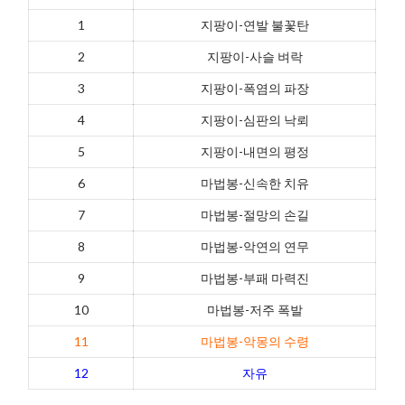
1
지팡이-연발 불꽃탄
2
지팡이-사슬 벼락
3
지팡이-폭염의 파장
4
지팡이-심판의 낙뢰
5
지팡이-내면의 평정
6
마법봉-신속한 치유
7
마법봉-절망의 손길
8
마법봉-악연의 연무
9
마법봉-부패 마력진
10
마법봉-저주 폭발
11
마법봉-악몽의 수령
12
자유