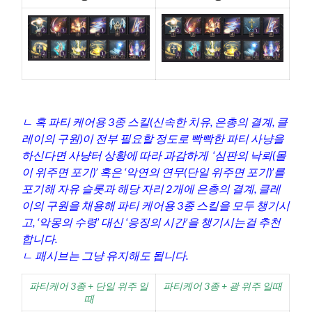
ㄴ 혹 파티 케어용 3종 스킬(신속한 치유, 은총의 결계, 클
레이의 구원)이 전부 필요할 정도로 빡빡한 파티 사냥을
하신다면 사냥터 상황에 따라 과감하게 ‘심판의 낙뢰(몰
이 위주면 포기)’ 혹은 ‘악연의 연무(단일 위주면 포기)’를
포기해 자유 슬롯과 해당 자리 2개에 은총의 결계, 클레
이의 구원을 채용해 파티 케어용 3종 스킬을 모두 챙기시
고, ‘악몽의 수령’ 대신 ‘응징의 시간’을 챙기시는걸 추천
합니다.
ㄴ 패시브는 그냥 유지해도 됩니다.
파티케어 3종 + 단일 위주 일
파티케어 3종 + 광 위주 일때
때