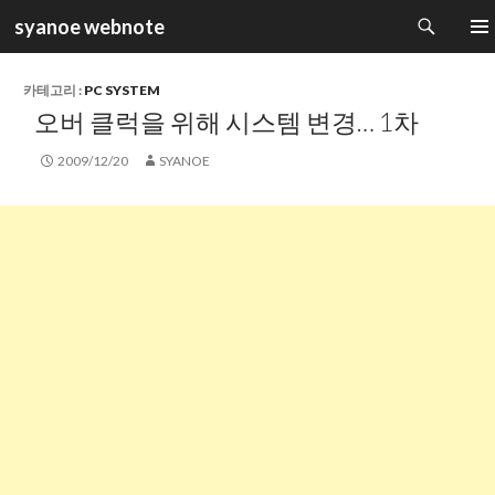
검
syanoe webnote
색
컨
주 메
텐
츠
카테고리 :
PC SYSTEM
로
오버 클럭을 위해 시스템 변경… 1차
건
너
2009/12/20
SYANOE
뛰
기