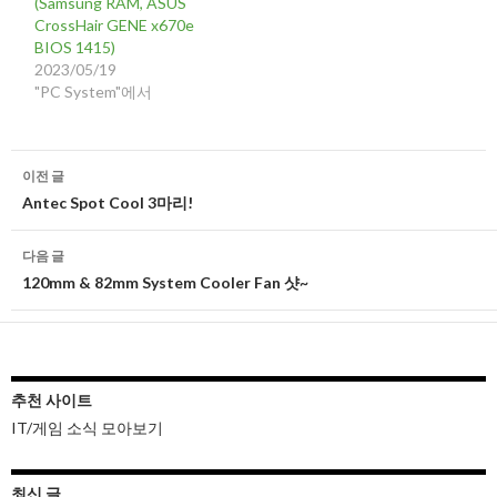
(Samsung RAM, ASUS
CrossHair GENE x670e
BIOS 1415)
2023/05/19
"PC System"에서
글
이전 글
네
Antec Spot Cool 3마리!
비
다음 글
게
120mm & 82mm System Cooler Fan 샷~
이
션
추천 사이트
IT/게임 소식 모아보기
최신 글